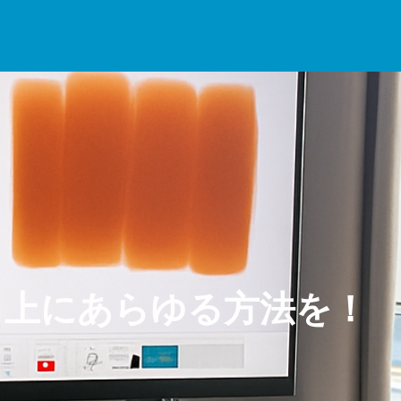
は
検針器の導入
全ての商品は検針器を通してお届け
向上にあらゆる方法を！
東京ドーム 約1.6個分