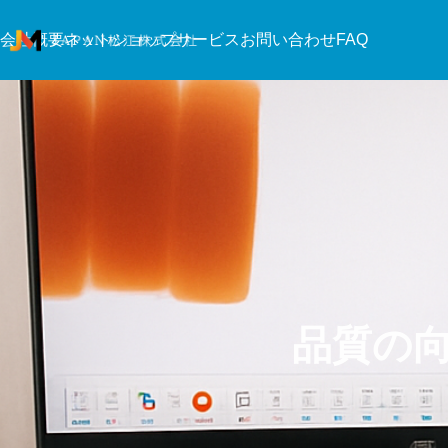
会社概要
ネットショップ
サービス
お問い合わせ
FAQ
課題である糸くずをほぼカットし
メリヤスウエスと
て、更にお求めやすい価格でご提
2025.11.06
供いたします！
2026.04.24
自動梱包器
品質の
アジア初と自負する、ウエス専用の自動化機械を導入