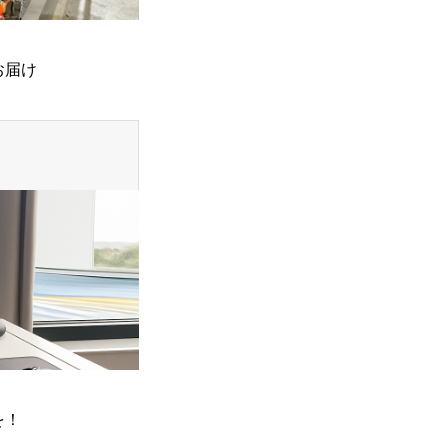
お届け
を！