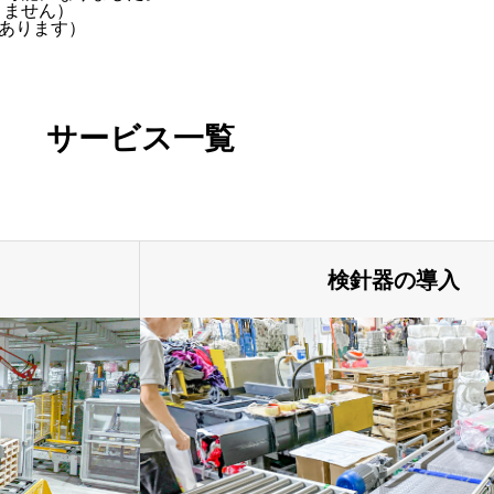
りません）
あります）
サービス一覧
検針器の導入