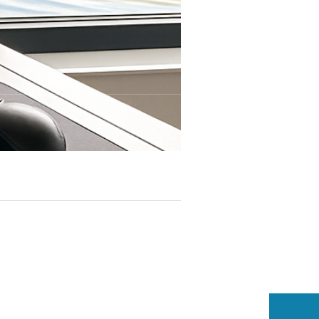
X線検査機の導
品質の向上にあらゆる