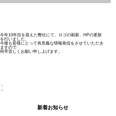
今年10年目を迎えた弊社にて、ロゴの刷新、HPの更新
を行いました。
今後も皆様にとって有意義な情報発信をさせていただき
ますので
何卒宜しくお願い申し上げます。
投
稿
ナ
ビ
ゲ
ー
新着お知らせ
シ
ョ